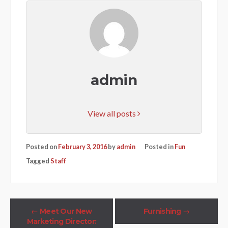
admin
View all posts
Posted on
February 3, 2016
by
admin
Posted in
Fun
Tagged
Staff
←
Meet Our New
Furnishing
→
Marketing Director: