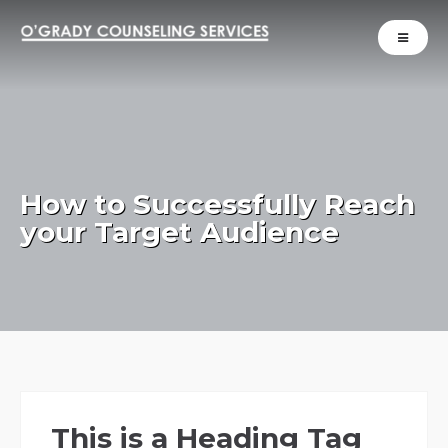
How to Successfully Reach
your Target Audience
This is a Heading Tag